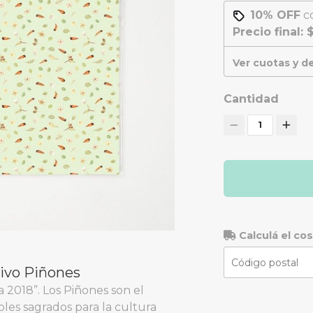
10% OFF
c
Precio final:
$
Ver cuotas y 
Cantidad
1
Calculá el co
tivo Piñones
 2018”. Los Piñones son el
oles sagrados para la cultura