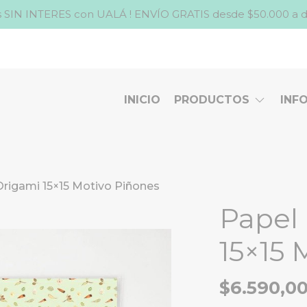
 SIN INTERES con UALÁ ! ENVÍO GRATIS desde $50.000 a domic
INICIO
PRODUCTOS
INF
Origami 15×15 Motivo Piñones
Papel
15×15 
$6.590,0