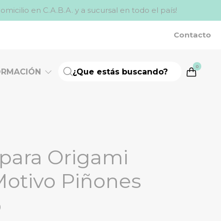
ilio en C.A.B.A. y a sucursal en todo el país!
Contacto
0
ORMACIÓN
 para Origami
Motivo Piñones
0