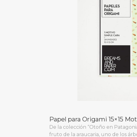
Papel para Origami 15×15 Mo
De la colección “Otoño en Patagonia
fruto de la araucaria, uno de los árb